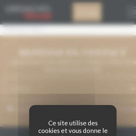
Panneau de gestion des cookies
HEREDAD X TINTO
Mon compte
HEREDAD X TINTO
RESTONS EN CONTACT
LAISSEZ-NOUS VOTRE ADRESSE DE COURRIEL ET NOUS VOUS
MAINTIENDRONS INFORMÉ.
J’accepte que mon adresse de courriel soit utilisée pour l’envoi 
messages relatifs à Grenaches du Monde.
Ce site utilise des
cookies et vous donne le