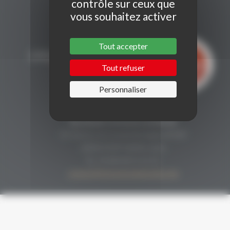
contrôle sur ceux que
vous souhaitez activer
Tout accepter
Tout refuser
Personnaliser
CONTACT
Secrétariat Grenaches du Monde
19, Avenue de Grande Bretagne BP649
66006 PERPIGNAN cedex
33 (0)4 68 51 21 22
contact@grenachesdumonde.com