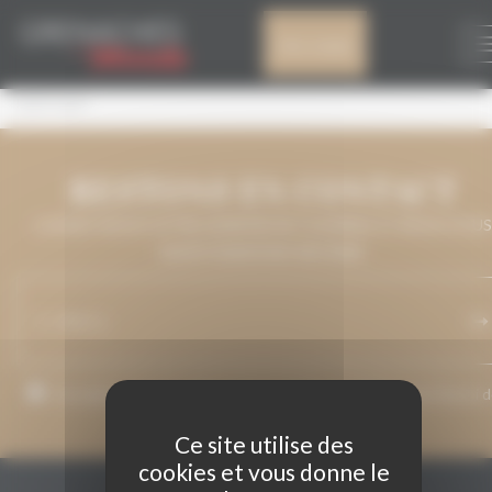
Panneau de gestion des cookies
HOP HOP
Mon compte
HOP HOP
RESTONS EN CONTACT
LAISSEZ-NOUS VOTRE ADRESSE DE COURRIEL ET NOUS VOUS
MAINTIENDRONS INFORMÉ.
J’accepte que mon adresse de courriel soit utilisée pour l’envoi 
messages relatifs à Grenaches du Monde.
Ce site utilise des
cookies et vous donne le