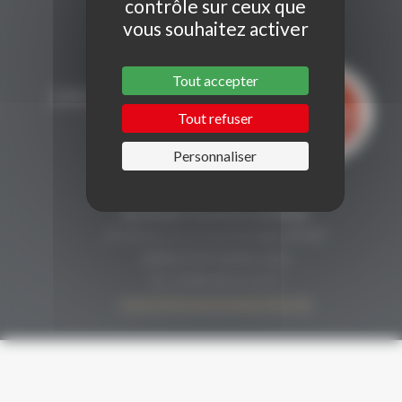
contrôle sur ceux que
vous souhaitez activer
Tout accepter
Tout refuser
Personnaliser
CONTACT
Secrétariat Grenaches du Monde
19, Avenue de Grande Bretagne BP649
66006 PERPIGNAN cedex
33 (0)4 68 51 21 22
contact@grenachesdumonde.com