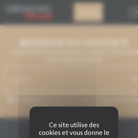
Panneau de gestion des cookies
IGP BAJO ARAGON
Mon compte
RESTONS EN CONTACT
LAISSEZ-NOUS VOTRE ADRESSE DE COURRIEL ET NOUS VOUS
MAINTIENDRONS INFORMÉ.
J’accepte que mon adresse de courriel soit utilisée pour l’envoi 
messages relatifs à Grenaches du Monde.
Ce site utilise des
cookies et vous donne le