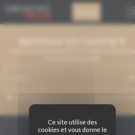
Panneau de gestion des cookies
IGP PAYS D’OC
Mon compte
RESTONS EN CONTACT
LAISSEZ-NOUS VOTRE ADRESSE DE COURRIEL ET NOUS VOUS
MAINTIENDRONS INFORMÉ.
J’accepte que mon adresse de courriel soit utilisée pour l’envoi 
messages relatifs à Grenaches du Monde.
Ce site utilise des
cookies et vous donne le