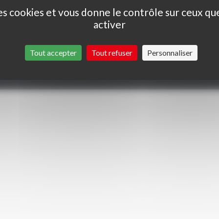
des cookies et vous donne le contrôle sur ceux q
Se
activer
1
6
Tout accepter
Tout refuser
Personnaliser
c