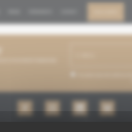
R
PRESSE
ÉVÈNEMENTS
CONTACT
MON COMPTE
T
 NOUS VOUS MAINTIENDRONS
J’accepte que mon adresse de c