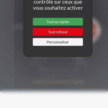
contrôle sur ceux que
vous souhaitez activer
Tout accepter
Tout refuser
Personnaliser
CONTACT
Secrétariat Grenaches du Monde
19, Avenue de Grande Bretagne BP649
66006 PERPIGNAN cedex
33 (0)4 68 51 21 22
contact@grenachesdumonde.com