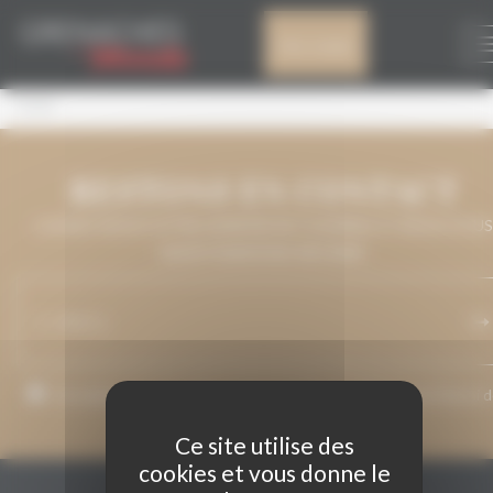
Panneau de gestion des cookies
KELAH
Mon compte
Kelah
RESTONS EN CONTACT
LAISSEZ-NOUS VOTRE ADRESSE DE COURRIEL ET NOUS VOUS
MAINTIENDRONS INFORMÉ.
J’accepte que mon adresse de courriel soit utilisée pour l’envoi 
messages relatifs à Grenaches du Monde.
Ce site utilise des
cookies et vous donne le