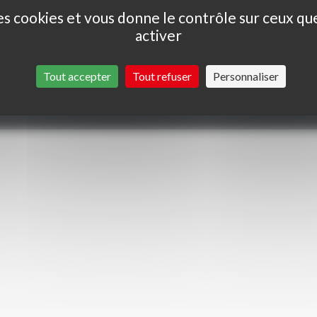
des cookies et vous donne le contrôle sur ceux q
Se
activer
1
6
Tout accepter
Tout refuser
Personnaliser
c