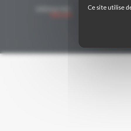
Ce site utilise 