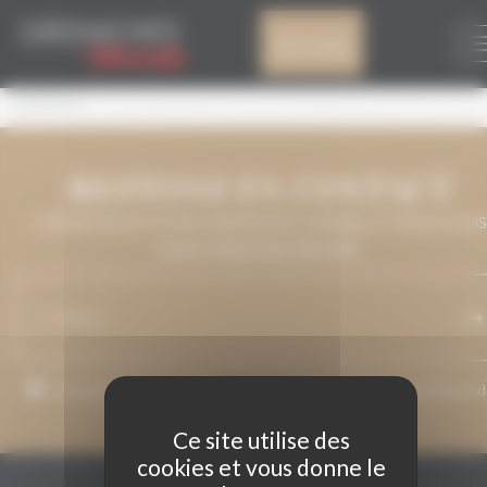
Panneau de gestion des cookies
LOGOS II
Mon compte
LOGOS II
RESTONS EN CONTACT
LAISSEZ-NOUS VOTRE ADRESSE DE COURRIEL ET NOUS VOUS
MAINTIENDRONS INFORMÉ.
J’accepte que mon adresse de courriel soit utilisée pour l’envoi 
messages relatifs à Grenaches du Monde.
Ce site utilise des
cookies et vous donne le