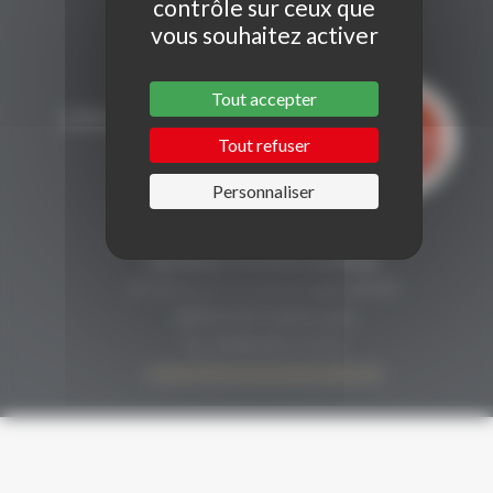
contrôle sur ceux que
vous souhaitez activer
Tout accepter
Tout refuser
Personnaliser
CONTACT
Secrétariat Grenaches du Monde
19, Avenue de Grande Bretagne BP649
66006 PERPIGNAN cedex
33 (0)4 68 51 21 22
contact@grenachesdumonde.com