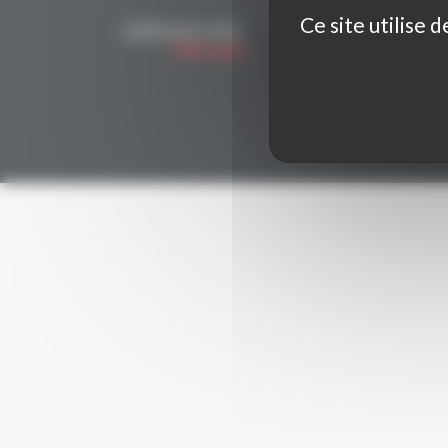
Ce site utilise 