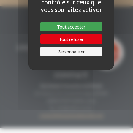
contrôle sur ceux que
vous souhaitez activer
Tout accepter
Tout refuser
Personnaliser
CONTACT
Secrétariat Grenaches du Monde
19, Avenue de Grande Bretagne BP649
66006 PERPIGNAN cedex
33 (0)4 68 51 21 22
contact@grenachesdumonde.com