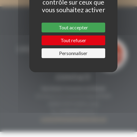
contrôle sur ceux que
vous souhaitez activer
Tout accepter
Tout refuser
Personnaliser
CONTACT
Secrétariat Grenaches du Monde
19, Avenue de Grande Bretagne BP649
66006 PERPIGNAN cedex
33 (0)4 68 51 21 22
contact@grenachesdumonde.com