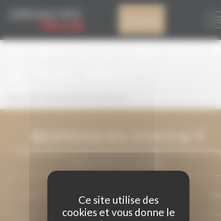
Panneau de gestion des cookies
MASSALUCA
Mon compte
GARNATXA BLANC
& MACABEU
Massaluca Garnatxa Blanca & Macabeu
RESTONS EN CONTACT
LAISSEZ-NOUS VOTRE ADRESSE DE COURRIEL ET NOUS VOUS
MAINTIENDRONS INFORMÉ.
Ce site utilise des
cookies et vous donne le