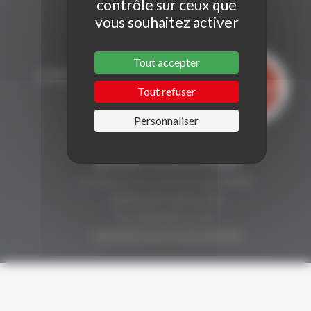
contrôle sur ceux que
vous souhaitez activer
Tout accepter
Tout refuser
Personnaliser
CONTACT
Secrétariat Grenaches du Monde
19, Avenue de Grande Bretagne BP649
66006 PERPIGNAN cedex
33 (0)4 68 51 21 22
contact@grenachesdumonde.com