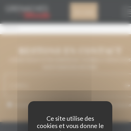
Panneau de gestion des cookies
MIMETIC
Mon compte
Mimetic
RESTONS EN CONTACT
LAISSEZ-NOUS VOTRE ADRESSE DE COURRIEL ET NOUS VOUS
MAINTIENDRONS INFORMÉ.
J’accepte que mon adresse de courriel soit utilisée pour l’envoi 
messages relatifs à Grenaches du Monde.
Ce site utilise des
cookies et vous donne le