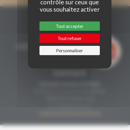
contrôle sur ceux que
vous souhaitez activer
Tout accepter
Tout refuser
Personnaliser
CONTACT
Secrétariat Grenaches du Monde
19, Avenue de Grande Bretagne BP649
66006 PERPIGNAN cedex
33 (0)4 68 51 21 22
contact@grenachesdumonde.com