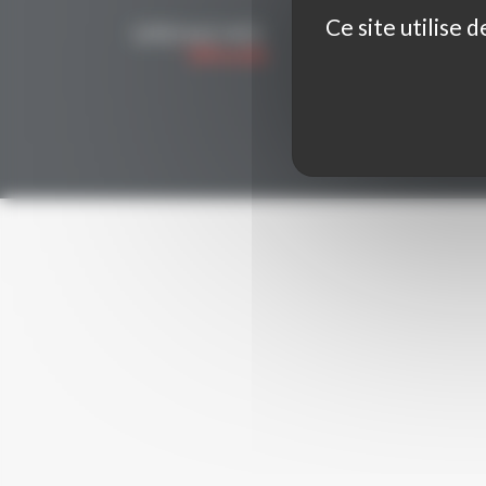
Ce site utilise 