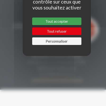
contrôle sur ceux que
vous souhaitez activer
Tout accepter
Tout refuser
Personnaliser
CONTACT
Secrétariat Grenaches du Monde
19, Avenue de Grande Bretagne BP649
66006 PERPIGNAN cedex
33 (0)4 68 51 21 22
contact@grenachesdumonde.com