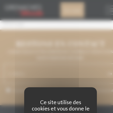
Panneau de gestion des cookies
N°153 ROUGE
Mon compte
N°153 rouge
RESTONS EN CONTACT
LAISSEZ-NOUS VOTRE ADRESSE DE COURRIEL ET NOUS VOUS
MAINTIENDRONS INFORMÉ.
J’accepte que mon adresse de courriel soit utilisée pour l’envoi 
messages relatifs à Grenaches du Monde.
Ce site utilise des
cookies et vous donne le