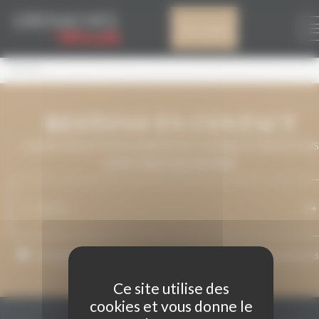
Panneau de gestion des cookies
NICOLAS
Mon compte
Nicolas
RESTONS EN CONTACT
LAISSEZ-NOUS VOTRE ADRESSE DE COURRIEL ET NOUS VOUS
MAINTIENDRONS INFORMÉ.
J’accepte que mon adresse de courriel soit utilisée pour l’envoi 
messages relatifs à Grenaches du Monde.
Ce site utilise des
cookies et vous donne le