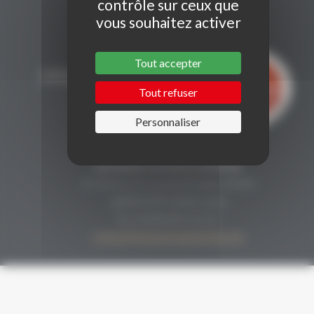
contrôle sur ceux que
vous souhaitez activer
Tout accepter
Tout refuser
Personnaliser
CONTACT
Secrétariat Grenaches du Monde
19, Avenue de Grande Bretagne BP649
66006 PERPIGNAN cedex
33 (0)4 68 51 21 22
contact@grenachesdumonde.com