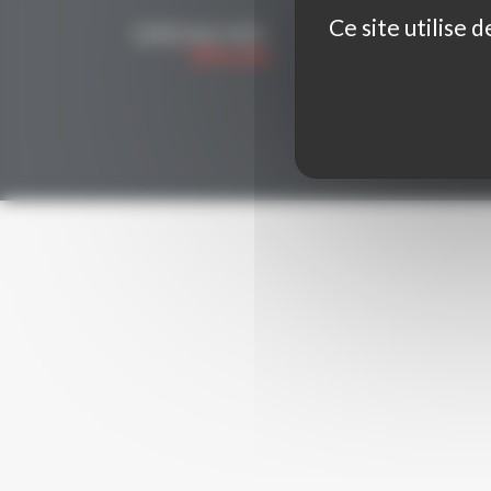
Ce site utilise 