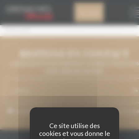
Panneau de gestion des cookies
PERINET 1194
Mon compte
Perinet 1194
RESTONS EN CONTACT
LAISSEZ-NOUS VOTRE ADRESSE DE COURRIEL ET NOUS VOUS
MAINTIENDRONS INFORMÉ.
J’accepte que mon adresse de courriel soit utilisée pour l’envoi 
messages relatifs à Grenaches du Monde.
Ce site utilise des
cookies et vous donne le