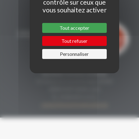
contrôle sur ceux que
vous souhaitez activer
Tout accepter
Tout refuser
Personnaliser
CONTACT
Secrétariat Grenaches du Monde
19, Avenue de Grande Bretagne BP649
66006 PERPIGNAN cedex
33 (0)4 68 51 21 22
contact@grenachesdumonde.com