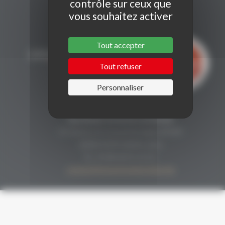
contrôle sur ceux que
vous souhaitez activer
Tout accepter
Tout refuser
Personnaliser
CONTACT
Secrétariat Grenaches du Monde
19, Avenue de Grande Bretagne BP649
66006 PERPIGNAN cedex
33 (0)4 68 51 21 22
contact@grenachesdumonde.com