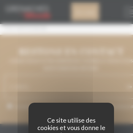
Panneau de gestion des cookies
DO TERRA ALTA
Mon compte
PUIG VENTOS NEGRE
RESTONS EN CONTACT
LAISSEZ-NOUS VOTRE ADRESSE DE COURRIEL ET NOUS VOUS
MAINTIENDRONS INFORMÉ.
J’accepte que mon adresse de courriel soit utilisée pour l’envoi 
messages relatifs à Grenaches du Monde.
Ce site utilise des
cookies et vous donne le