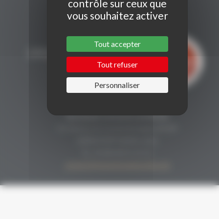
contrôle sur ceux que
vous souhaitez activer
Tout accepter
Tout refuser
Personnaliser
CONTACT
Secrétariat Grenaches du Monde
19, Avenue de Grande Bretagne BP649
66006 PERPIGNAN cedex
33 (0)4 68 51 21 22
contact@grenachesdumonde.com