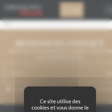
Panneau de gestion des cookies
REDIT
Mon compte
REDIT
RESTONS EN CONTACT
LAISSEZ-NOUS VOTRE ADRESSE DE COURRIEL ET NOUS VOUS
MAINTIENDRONS INFORMÉ.
J’accepte que mon adresse de courriel soit utilisée pour l’envoi 
messages relatifs à Grenaches du Monde.
Ce site utilise des
cookies et vous donne le