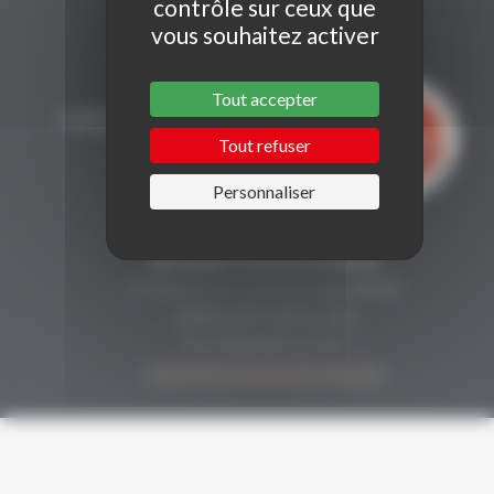
contrôle sur ceux que
vous souhaitez activer
Tout accepter
Tout refuser
Personnaliser
CONTACT
Secrétariat Grenaches du Monde
19, Avenue de Grande Bretagne BP649
66006 PERPIGNAN cedex
33 (0)4 68 51 21 22
contact@grenachesdumonde.com