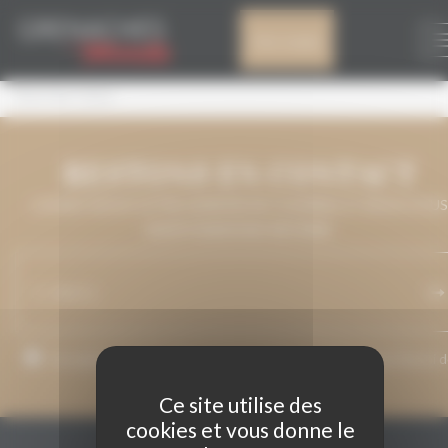
Panneau de gestion des cookies
ROSÉ DES CIMES
Mon compte
Rosé des Cimes
RESTONS EN CONTACT
LAISSEZ-NOUS VOTRE ADRESSE DE COURRIEL ET NOUS VOUS
MAINTIENDRONS INFORMÉ.
J’accepte que mon adresse de courriel soit utilisée pour l’envoi 
messages relatifs à Grenaches du Monde.
Ce site utilise des
cookies et vous donne le