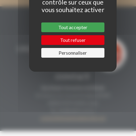
contrôle sur ceux que
vous souhaitez activer
Tout accepter
Tout refuser
Personnaliser
CONTACT
Secrétariat Grenaches du Monde
19, Avenue de Grande Bretagne BP649
66006 PERPIGNAN cedex
33 (0)4 68 51 21 22
contact@grenachesdumonde.com