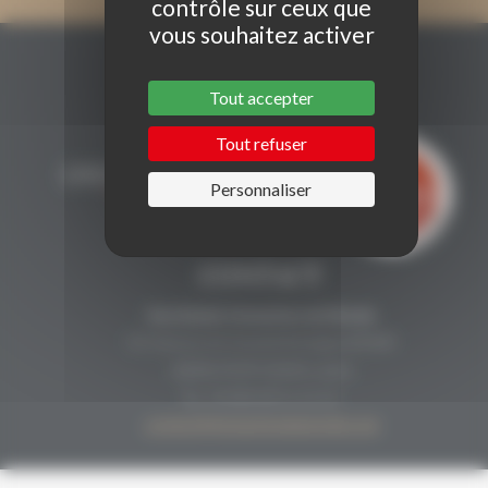
contrôle sur ceux que
vous souhaitez activer
Tout accepter
Tout refuser
Personnaliser
CONTACT
Secrétariat Grenaches du Monde
19, Avenue de Grande Bretagne BP649
66006 PERPIGNAN cedex
33 (0)4 68 51 21 22
contact@grenachesdumonde.com