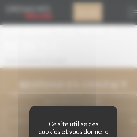
Panneau de gestion des cookies
SOMNIS DE
Mon compte
GERISENA, SOL I
SERENA
Somnis de Gerisena, sol i serena
RESTONS EN CONTACT
LAISSEZ-NOUS VOTRE ADRESSE DE COURRIEL ET NOUS VOUS
MAINTIENDRONS INFORMÉ.
Ce site utilise des
cookies et vous donne le