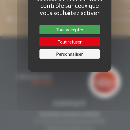
contrôle sur ceux que
vous souhaitez activer
J’accepte que mon adresse de courriel soit utilisée pour l’envoi 
messages relatifs à Grenaches du Monde.
Tout accepter
Tout refuser
Personnaliser
CONTACT
Secrétariat Grenaches du Monde
19, Avenue de Grande Bretagne BP649
66006 PERPIGNAN cedex