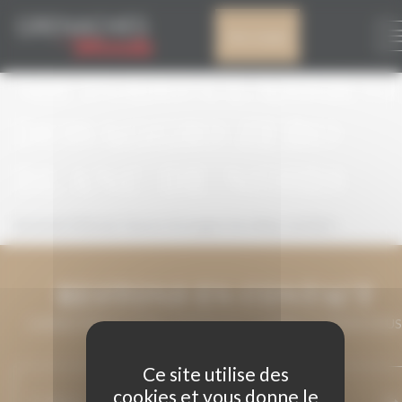
Panneau de gestion des cookies
SPUMANTE
Mon compte
METODO CLASSICO
DOSAGGIO ZERO
BLANC DE NOIRS
Spumante Metodo Classico Dosaggio Zero Blanc de Noirs
RESTONS EN CONTACT
LAISSEZ-NOUS VOTRE ADRESSE DE COURRIEL ET NOUS VOUS
MAINTIENDRONS INFORMÉ.
Ce site utilise des
cookies et vous donne le