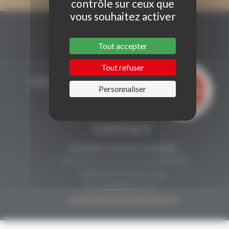
contrôle sur ceux que
vous souhaitez activer
Tout accepter
Tout refuser
Personnaliser
CONTACT
Secrétariat Grenaches du Monde
19, Avenue de Grande Bretagne BP649
66006 PERPIGNAN cedex
33 (0)4 68 51 21 22
contact@grenachesdumonde.com