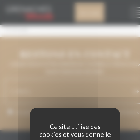
Panneau de gestion des cookies
TE VEIG BE
Mon compte
TE VEIG BE
RESTONS EN CONTACT
LAISSEZ-NOUS VOTRE ADRESSE DE COURRIEL ET NOUS VOUS
MAINTIENDRONS INFORMÉ.
J’accepte que mon adresse de courriel soit utilisée pour l’envoi 
messages relatifs à Grenaches du Monde.
Ce site utilise des
cookies et vous donne le