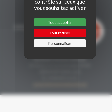
contrôle sur ceux que
vous souhaitez activer
Tout accepter
Tout refuser
Personnaliser
CONTACT
Secrétariat Grenaches du Monde
19, Avenue de Grande Bretagne BP649
66006 PERPIGNAN cedex
33 (0)4 68 51 21 22
contact@grenachesdumonde.com