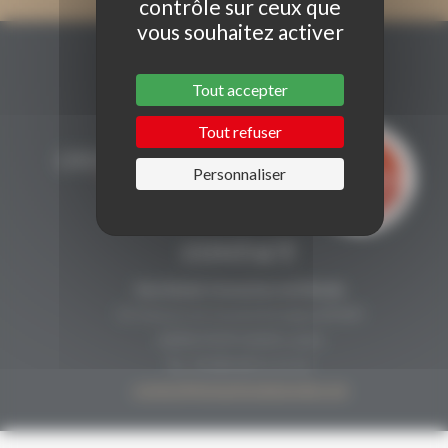
contrôle sur ceux que
vous souhaitez activer
Tout accepter
Tout refuser
Personnaliser
CONTACT
Secrétariat Grenaches du Monde
19, Avenue de Grande Bretagne BP649
66006 PERPIGNAN cedex
33 (0)4 68 51 21 22
contact@grenachesdumonde.com