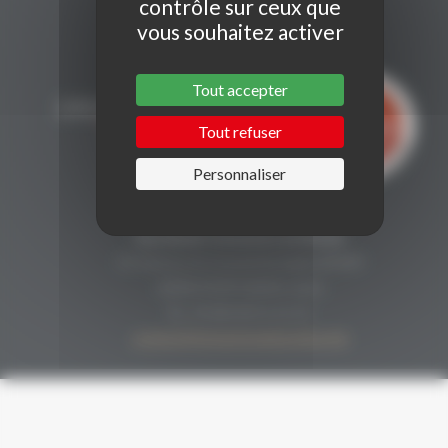
contrôle sur ceux que
vous souhaitez activer
Tout accepter
Tout refuser
Personnaliser
CONTACT
Secrétariat Grenaches du Monde
19, Avenue de Grande Bretagne BP649
66006 PERPIGNAN cedex
33 (0)4 68 51 21 22
contact@grenachesdumonde.com