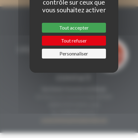
contrôle sur ceux que
vous souhaitez activer
Tout accepter
Tout refuser
Personnaliser
CONTACT
Secrétariat Grenaches du Monde
19, Avenue de Grande Bretagne BP649
66006 PERPIGNAN cedex
33 (0)4 68 51 21 22
contact@grenachesdumonde.com