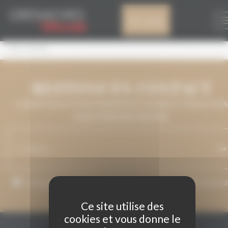
Panneau de gestion des cookies
UNE PENSEE
Mon compte
UNE PENSEE
RESTONS EN CONTACT
LAISSEZ-NOUS VOTRE ADRESSE DE COURRIEL ET NOUS VOUS
MAINTIENDRONS INFORMÉ.
J’accepte que mon adresse de courriel soit utilisée pour l’envoi 
messages relatifs à Grenaches du Monde.
Ce site utilise des
cookies et vous donne le