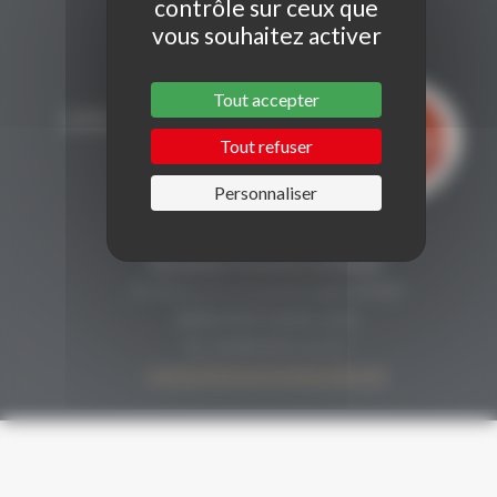
contrôle sur ceux que
vous souhaitez activer
Tout accepter
Tout refuser
Personnaliser
CONTACT
Secrétariat Grenaches du Monde
19, Avenue de Grande Bretagne BP649
66006 PERPIGNAN cedex
33 (0)4 68 51 21 22
contact@grenachesdumonde.com