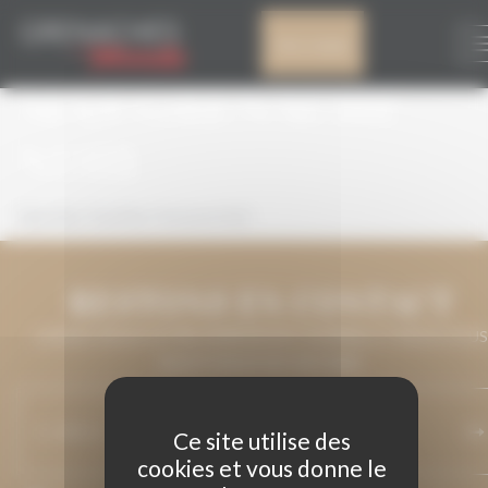
Panneau de gestion des cookies
VIGNOBLES PAUL
Mon compte
MAS GRENACHE
NOIR
Vignobles Paul Mas Grenache Noir
RESTONS EN CONTACT
LAISSEZ-NOUS VOTRE ADRESSE DE COURRIEL ET NOUS VOUS
MAINTIENDRONS INFORMÉ.
Ce site utilise des
cookies et vous donne le