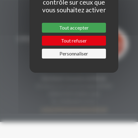
contrôle sur ceux que
vous souhaitez activer
Tout accepter
Tout refuser
Personnaliser
CONTACT
Secrétariat Grenaches du Monde
19, Avenue de Grande Bretagne BP649
66006 PERPIGNAN cedex
33 (0)4 68 51 21 22
contact@grenachesdumonde.com