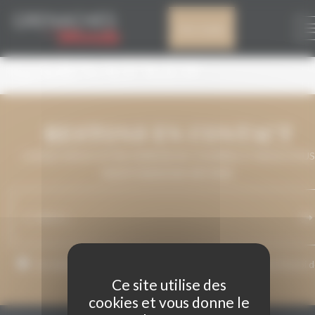
Panneau de gestion des cookies
TERRA DE
Mon compte
GARNATXES
RESTONS EN CONTACT
LAISSEZ-NOUS VOTRE ADRESSE DE COURRIEL ET NOUS VOUS
MAINTIENDRONS INFORMÉ.
J’accepte que mon adresse de courriel soit utilisée pour l’envoi 
messages relatifs à Grenaches du Monde.
Ce site utilise des
cookies et vous donne le