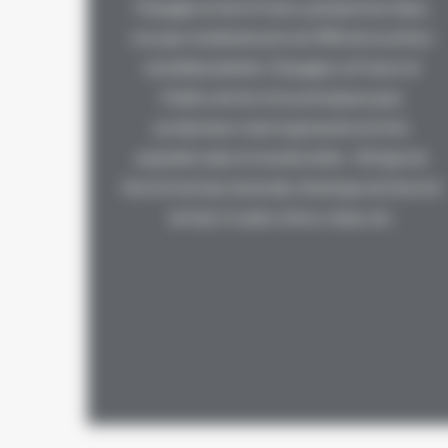
l'Espagne et de la France, puisqu'à eux deux,
ces pays totalisent près de 90% de la surface
mondiale plantée. L'Espagne, la France et
l'Italie sont les trois principaux pays
producteurs mais le grenache est très
populaire dans le monde entier : Afrique du
Nord et du Sud, Australie, Amérique du Nord et
du Sud, Croatie, Grèce, Liban, etc.