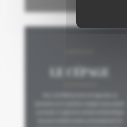
GRENACHE
LE CÉPAGE
Avec 163 000 hectares de vignobles, le
grenache est le septième cépage le plus planté
au monde. Il s'agit de la variété emblématique
des pays méditerranéens, principalement de