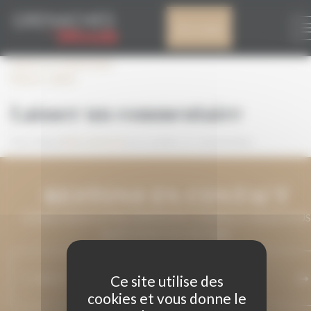
Panneau de gestion des cookies
RIALLA _GB18
Mon compte
Laisser un commentaire
RIALLA _GB18
Laisser un commentaire
Vous devez
être connecté
pour publier un commentaire.
RESTONS EN CONTACT
LAISSEZ-NOUS VOTRE ADRESSE DE COURRIEL ET NOUS VOUS
MAINTIENDRONS INFORMÉ.
Ce site utilise des
cookies et vous donne le