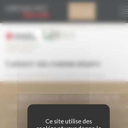
Panneau de gestion des cookies
GENERALITAT
Mon compte
11 Octobre 2017
243 × 46
VEGA MEDIEN BRUT ROSE ECOLÓGIC
Image précédente
Image suivante
Laisser un commentaire
Vous devez
être connecté
pour publier un commentaire.
RESTONS EN CONTACT
LAISSEZ-NOUS VOTRE ADRESSE DE COURRIEL ET NOUS VOUS
MAINTIENDRONS INFORMÉ.
Ce site utilise des