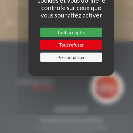
cookies et vous donne le
contrôle sur ceux que
vous souhaitez activer
J’accepte que mon adresse de courriel soit utilisée pour l’envoi 
messages relatifs à Grenaches du Monde.
Tout accepter
Tout refuser
Personnaliser
CONTACT
Secrétariat Grenaches du Monde
19, Avenue de Grande Bretagne BP649