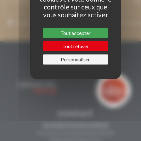
contrôle sur ceux que
vous souhaitez activer
J’accepte que mon adresse de courriel soit utilisée pour l’envoi 
messages relatifs à Grenaches du Monde.
Tout accepter
Tout refuser
Personnaliser
CONTACT
Secrétariat Grenaches du Monde
19, Avenue de Grande Bretagne BP649
66006 PERPIGNAN cedex