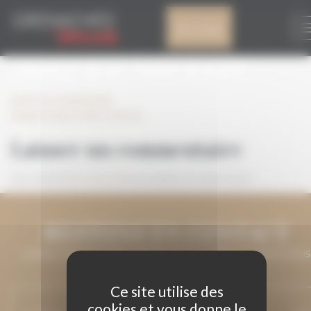
Panneau de gestion des cookies
ANALYSE ASPRES
Mon compte
2012 ET NO LOT
Laisser un commentaire
Analyse Aspres 2012 et No lot
Laisser un commentaire
Vous devez
être connecté
pour publier un commentaire.
RESTONS EN CONTACT
LAISSEZ-NOUS VOTRE ADRESSE DE COURRIEL ET NOUS VOUS
MAINTIENDRONS INFORMÉ.
Ce site utilise des
cookies et vous donne le