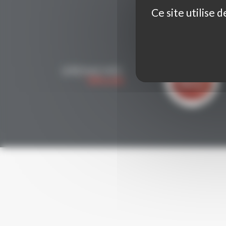
Ce site utilise 