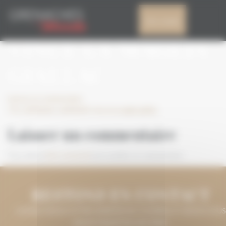
Panneau de gestion des cookies
ITA_GDM2021_GDM
Mon compte
VINCE LA MAGLIA
GIALLAC
Laisser un commentaire
ITA_GDM2021_GDM2021 vince la maglia giallac
Laisser un commentaire
Vous devez
être connecté
pour publier un commentaire.
RESTONS EN CONTACT
LAISSEZ-NOUS VOTRE ADRESSE DE COURRIEL ET NOUS VOUS
MAINTIENDRONS INFORMÉ.