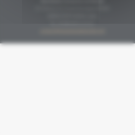
Secrétariat Grenaches du Monde
19, Avenue de Grande Bretagne BP649
66006 PERPIGNAN cedex
33 (0)4 68 51 21 22
contact@grenachesdumonde.com