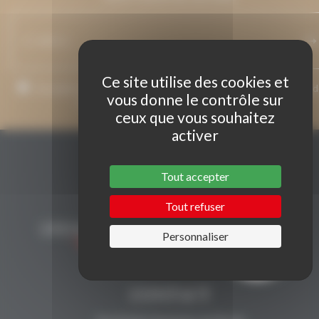
Ce site utilise des cookies et
J’accepte que mon adresse de courriel soit utilisée pour l’envoi 
vous donne le contrôle sur
messages relatifs à Grenaches du Monde.
ceux que vous souhaitez
activer
Tout accepter
Tout refuser
Personnaliser
CONTACT