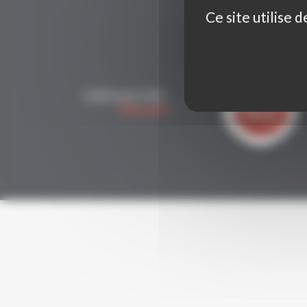
Ce site utilise 