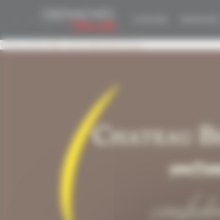
Panneau de gestion des cookies
CONFIDENCE BLANC
CONCOURS
EDITION 2026
9 Février 2022
1098 × 744
CONFIDENCE Blanc