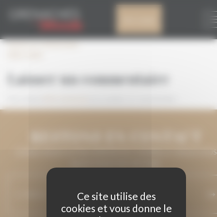
Panneau de gestion des cookies
DREV 2020
Mon compte
Laisser un commentaire
DREV 2020
Laisser un commentaire
Vous devez
être connecté
pour publier un commentaire.
RESTONS EN CONTACT
LAISSEZ-NOUS VOTRE ADRESSE DE COURRIEL ET NOUS VOUS
MAINTIENDRONS INFORMÉ.
Ce site utilise des
cookies et vous donne le