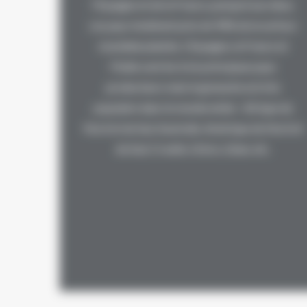
l'Espagne et de la France, puisqu'à eux deux,
ces pays totalisent près de 90% de la surface
mondiale plantée. L'Espagne, la France et
l'Italie sont les trois principaux pays
producteurs mais le grenache est très
populaire dans le monde entier : Afrique du
Nord et du Sud, Australie, Amérique du Nord et
du Sud, Croatie, Grèce, Liban, etc.