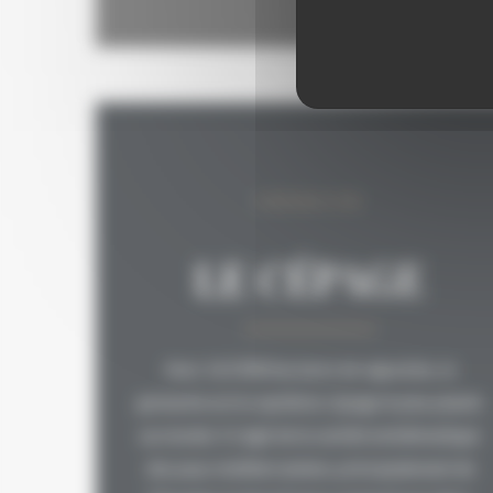
GRENACHE
LE CÉPAGE
Avec 163 000 hectares de vignobles, le
grenache est le septième cépage le plus planté
au monde. Il s'agit de la variété emblématique
des pays méditerranéens, principalement de