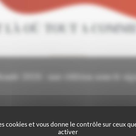
 LÀ OÙ TOUT A COMMEN
nde 2026 : une édition sous le sig
ACCÉDER AU PALMARÈS
des cookies et vous donne le contrôle sur ceux q
activer