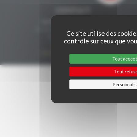
CONTACT
Secrétariat Grenaches du Monde
19, Avenue de Grande Bretagne BP649
Ce site utilise des cooki
66006 PERPIGNAN cedex
contrôle sur ceux que vou
33 (0)4 68 51 21 22
contact@grenachesdumonde.com
Tout accep
Tout refus
Personnalis