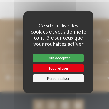
2015
Ce site utilise des
RESTONS EN CONTACT
cookies et vous donne le
contrôle sur ceux que
LAISSEZ-NOUS VOTRE ADRESSE DE COURRIEL ET NOUS VOUS
vous souhaitez activer
MAINTIENDRONS INFORMÉ.
Tout accepter
Tout refuser
J’accepte que mon adresse de courriel soit utilisée pour l’envoi 
Personnaliser
messages relatifs à Grenaches du Monde.