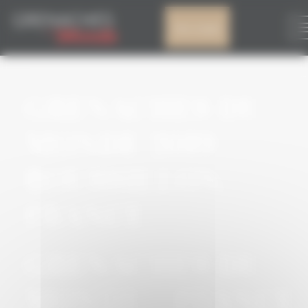
Panneau de gestion des cookies
Mon compte
ARCHIVES
GRENACHES DU
MONDE 2019 –
ROUSSILLON,
FRANCE
GRENACHES DU
MONDE – FRANCE