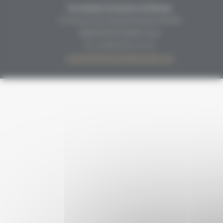
Secrétariat Grenaches du Monde
19, Avenue de Grande Bretagne BP649
66006 PERPIGNAN cedex
33 (0)4 68 51 21 22
contact@grenachesdumonde.com