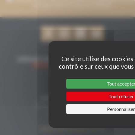
messages relatifs à Grenaches du Monde.
Ce site utilise des cookies
contrôle sur ceux que vous
Tout accepte
CONTACT
Tout refuser
Secrétariat Grenaches du Monde
19, Avenue de Grande Bretagne BP649
Personnalise
66006 PERPIGNAN cedex
33 (0)4 68 51 21 22
contact@grenachesdumonde.com