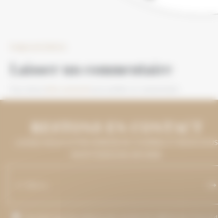
Image précédente
Laisser un commentaire
Vous devez
être connecté
pour publier un commentaire.
RESTONS EN CONTACT
LAISSEZ-NOUS VOTRE ADRESSE DE COURRIEL ET NOUS VOUS
MAINTIENDRONS INFORMÉ.
J’accepte que mon adresse de courriel soit utilisée pour l’envoi 