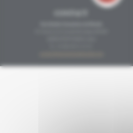
CONTACT
Secrétariat Grenaches du Monde
19, Avenue de Grande Bretagne BP649
66006 PERPIGNAN cedex
33 (0)4 68 51 21 22
contact@grenachesdumonde.com