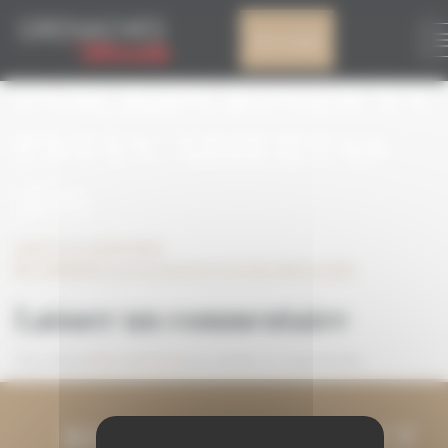
Panneau de gestion des cookies
NP_GDM2022_LAS
Mon compte
INSCRIPCIONES YA
ESTÁN ABIERTAS
(ES)
Laisser un commentaire
NP_GDM2022_Las inscripciones ya están abiertas (ES)
Laisser un commentaire
Vous devez
être connecté
pour publier un commentaire.
RESTONS EN CONTACT