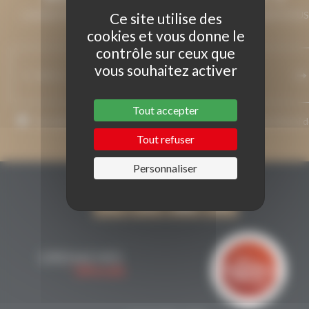
LAISSEZ-NOUS VOTRE ADRESSE DE COURRIEL ET NOUS VOUS
Ce site utilise des
MAINTIENDRONS INFORMÉ.
cookies et vous donne le
contrôle sur ceux que
vous souhaitez activer
Tout accepter
J’accepte que mon adresse de courriel soit utilisée pour l’envoi 
messages relatifs à Grenaches du Monde.
Tout refuser
Personnaliser